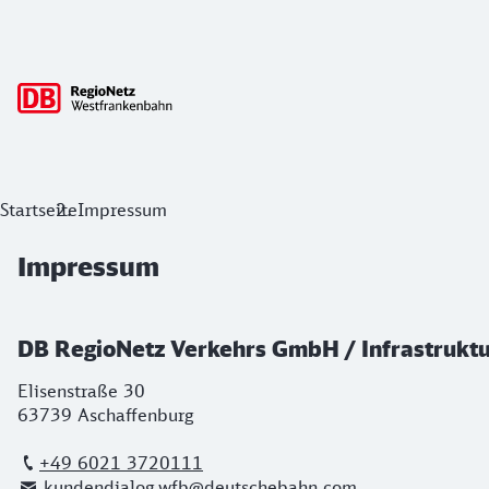
Hauptnavigation
Impressum
Startseite
Impressum
Impressum
DB RegioNetz Verkehrs GmbH / Infrastruk
Elisenstraße 30
63739 Aschaffenburg
+49 6021 3720111
kundendialog.wfb@deutschebahn.com