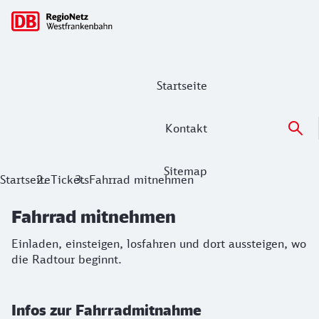
Hauptnavigation
Startseite
Kontakt
Sitemap
Fahrrad mitnehmen
Startseite
Tickets
Fahrrad mitnehmen
Einladen, einsteigen, losfahren und dort aussteigen, wo die
Fahrrad mitnehmen
Einladen, einsteigen, losfahren und dort aussteigen, wo
die Radtour beginnt.
Infos zur Fahrradmitnahme